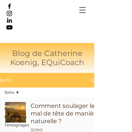
Blog de Catherine
Koenig, EQuiCoach
BLOG
Soins
All
Comment soulager le
Posts
mal de tête de manière
Expériences
naturelle ?
Témoignages
SOINS