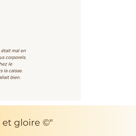
 était mal en
us corporels.
hez le
s la caisse.
llait bien.
 et gloire ©"