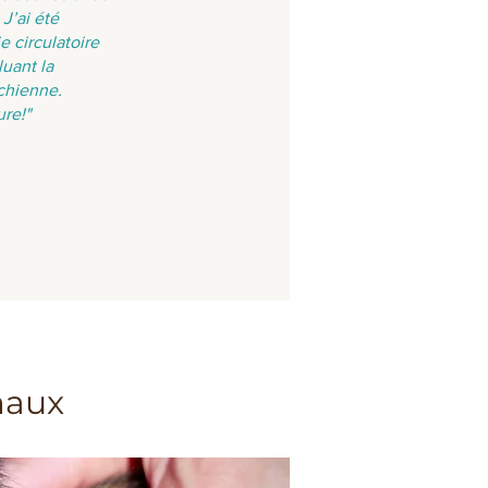
J’ai été
e circulatoire
uant la
 chienne.
re!"
maux