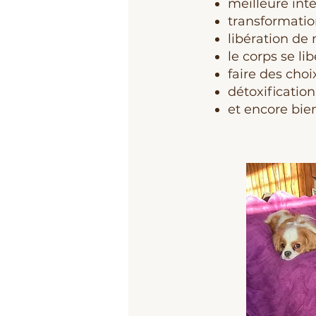
meilleure int
transformati
libération de
le corps se li
faire des choi
détoxification
et encore bien 