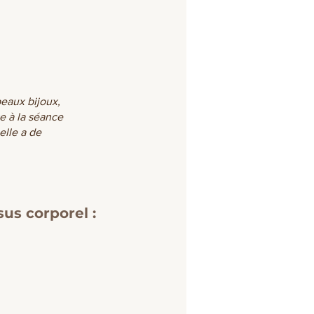
beaux bijoux,
te à la séance
elle a de
us corporel :