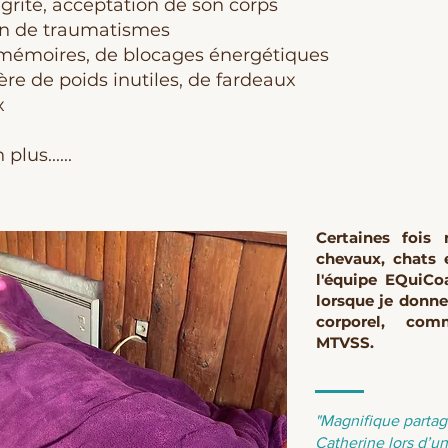
égrité, acceptation de son corps
on de traumatismes
 mémoires, de blocages énergétiques
bère de poids inutiles, de fardeaux
x
plus......
Certaines fois
chevaux, chats 
l'équipe EQuiCoa
lorsque je donn
corporel, co
MTVSS.
"Magnifique parta
Catherine lors d’u