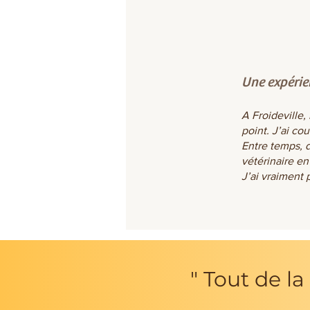
Une expérie
A Froideville,
point. J’ai c
Entre temps, d
vétérinaire en
J’ai vraiment p
" Tout de la