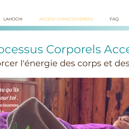
LAHOCHI
ACCESS CONSCIOUSNESS
FAQ
ocessus Corporels Acc
rcer l'énergie des corps et des
u qu’ils
ur toi .
ciousness,
s »