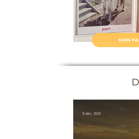
MON PA
D
8 déc. 2025