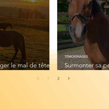
TÉMOIGNAGES
er le mal de tête
Surmonter sa pe
relle ?
possible avec l
1
2