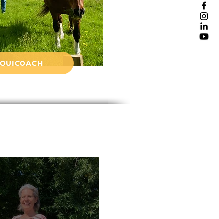
EQUICOACH
h