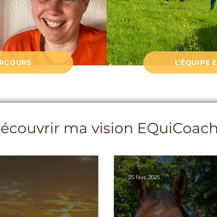
RCOURS
L'ÉQUIPE 
écouvrir ma vision EQuiCoac
25 févr. 2025