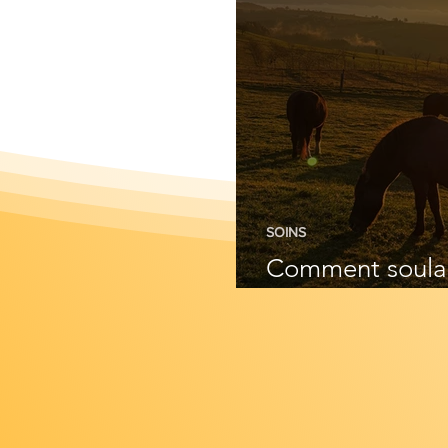
SOINS
Comment soulag
de manière natu