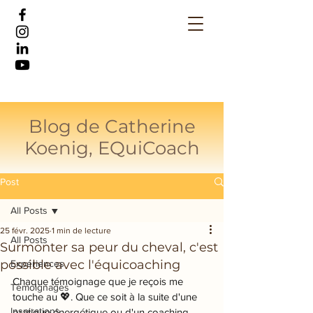
Blog de Catherine
Koenig, EQuiCoach
Post
All Posts
25 févr. 2025
1 min de lecture
All Posts
Surmonter sa peur du cheval, c'est
possible avec l'équicoaching
Expériences
Chaque témoignage que je reçois me 
Témoignages
touche au 💖. Que ce soit à la suite d'une 
Inspirations
pratique énergétique ou d'un coaching 