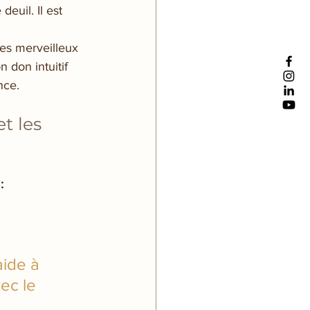
euil. Il est 
es merveilleux 
 don intuitif 
nce.
t les 
:
aide à 
ec le 