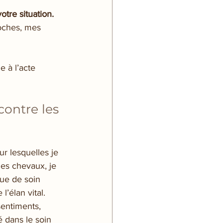
tre situation.
oches, mes 
e à l’acte
ontre les 
r lesquelles je 
es chevaux, je 
ue de soin 
’élan vital. 
sentiments, 
é dans le soin 