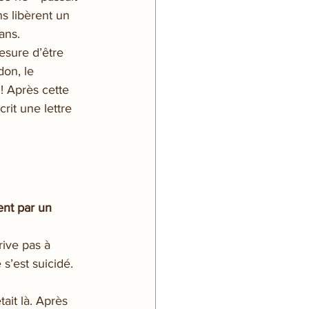
s libèrent un 
ans.
sure d’être 
on, le 
! Après cette 
rit une lettre 
nt par un 
rive pas à 
s’est suicidé. 
tait là. Après 