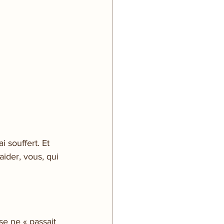
 souffert. Et 
ider, vous, qui 
e ne « passait 