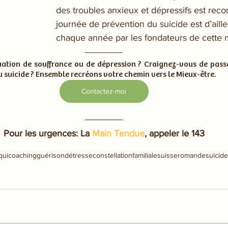
des troubles anxieux et dépressifs est rec
journée de prévention du suicide est d’aill
chaque année par les fondateurs de cette
uation de souffrance ou de dépression ? Craignez-vous de passe
u suicide ? Ensemble recréons votre chemin vers le Mieux-être. 
Contactez-moi
Pour les urgences: La 
Main Tendue
, appeler le 143
quicoaching
guérison
détresse
constellationfamiliale
suisseromande
suicide