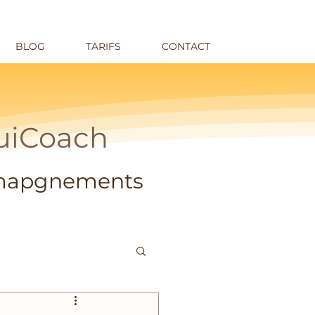
BLOG
TARIFS
CONTACT
QuiCoach
omapgnements