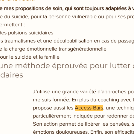
mes propositions de soin, qui sont toujours adaptées à vo
ue du suicide, pour la personne vulnérable ou pour ses pr
rmettent :
es pulsions suicidaires
es traumatismes et une déculpabilisation en cas de passag
 la charge émotionnelle transgénérationnelle
ur le suicidé et la famille
 une méthode éprouvée pour lutter c
idaires
J’utilise une grande variété d’approches pou
me suis formée. En plus du coaching avec l
propose aussi les 
Access Bars
, une techniq
particulièrement indiquée pour redonner de l
Son action permet de libérer les pensées, 
émotions douloureuses. Enfin, son efficacit