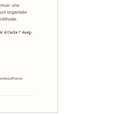
onnue: une 
eurs organisée 
 méthode.
r à l’acte ? Avez-
exit
souffrance