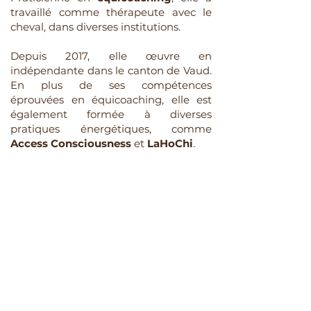
travaillé comme thérapeute avec le
cheval, dans diverses institutions.
Depuis 2017, elle œuvre en
indépendante dans le canton de Vaud.
En plus de ses compétences
éprouvées en équicoaching, elle est
également formée à diverses
pratiques énergétiques, comme
Access Consciousness
et
LaHoChi
.
EN SAVOIR PLUS
TÉMOIGNAGES
“ Catherine, tu es très impliquée
dans le coaching, tu veux vraiment
aider les autres. Tu as beaucoup
d’autres outils que le coaching et tu
sais très bien les intégrer lors des
séances. Sensible, intuitive et