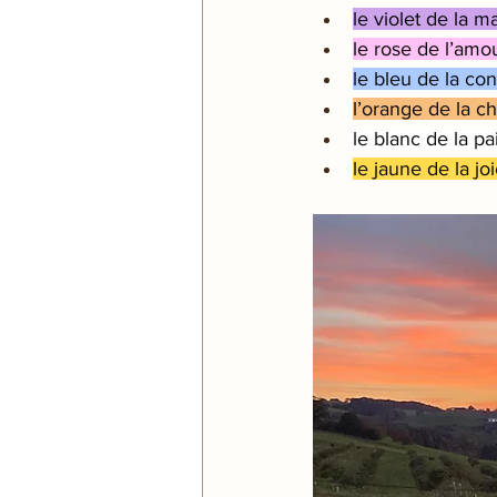
le violet de la m
le rose de l’amo
le bleu de la co
l’orange de la c
le blanc de la pa
le jaune de la jo