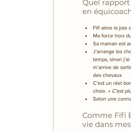
Quel rapport
en équicoach
Fifi aime la joi
Ma force hors du
Sa maman est au c
J’arrange les cho
temps, sinon j’a
m’arrive de sort
des chevaux
C’est un réel bo
choix. « 
C’est p
Selon une connai
Comme Fifi Br
vie dans mes