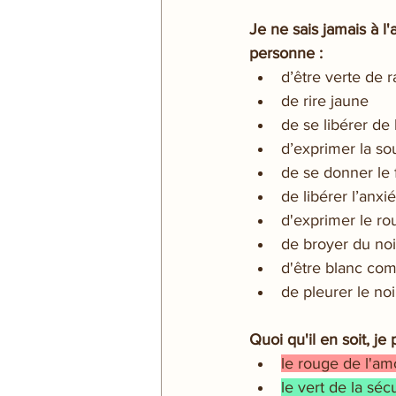
Je ne sais jamais à l
personne :
d’être verte de r
de rire jaune
de se libérer de
d’exprimer la so
de se donner le 
de libérer l’anxi
d'exprimer le ro
de broyer du noi
d'être blanc co
de pleurer le no
Quoi qu'il en soit, je
le rouge de l'am
le vert de la sécu