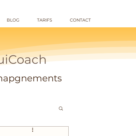
BLOG
TARIFS
CONTACT
QuiCoach
omapgnements