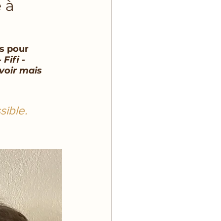
 à
s pour 
 Fifi - 
voir mais 
sible. 