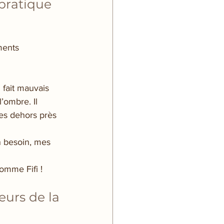
pratique 
ments
 fait mauvais 
’ombre. Il 
es dehors près 
n besoin, mes 
omme Fifi !
eurs de la 