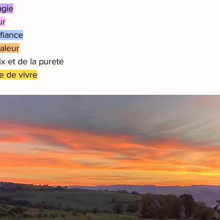
agie
ur
nfiance
haleur
ix et de la pureté
ie de vivre