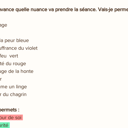
'avance quelle nuance va prendre la séance. Vais-je permet
age  
 la peur bleue
uffrance du violet
feu  vert
été du rouge  
uge de la honte 
r 
mme un linge 
ir du chagrin
 permets :
our de soi 
rité 