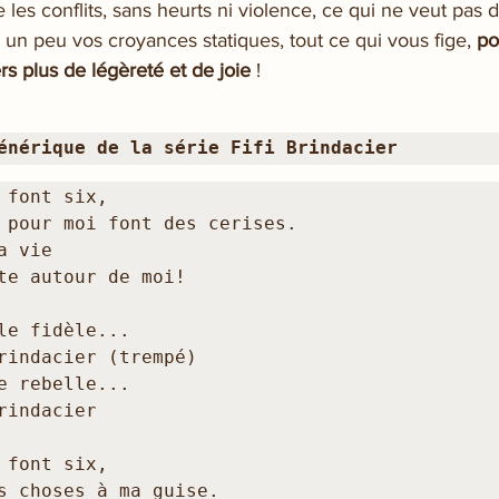
 les conflits, sans heurts ni violence, ce qui ne veut pas d
 un peu vos croyances statiques, tout ce qui vous fige, 
po
 plus de légèreté et de joie
 ! 
énérique de la série Fifi Brindacier
 font six,

 pour moi font des cerises.

 vie

te autour de moi!

le fidèle...

rindacier (trempé)

e rebelle...

rindacier

 font six,

s choses à ma guise.
