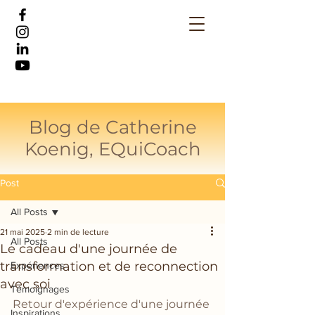
Blog de Catherine
Koenig, EQuiCoach
Post
All Posts
21 mai 2025
2 min de lecture
All Posts
Le cadeau d'une journée de
transformation et de reconnection
Expériences
avec soi
Témoignages
Retour d'expérience d'une journée 
Inspirations