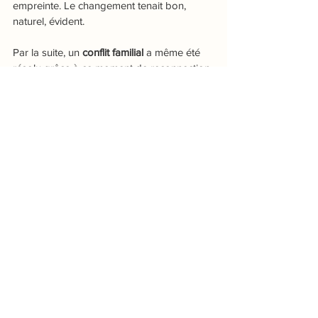
empreinte. Le changement tenait bon, 
naturel, évident.
Par la suite, un 
conflit familial
 a même été 
résolu grâce à ce moment de reconnection 
avec lui-même.
🕊️ Une telle journée, c’est bien plus qu’un 
moment de pause.
C’est 
une transformation intérieure
, un 
retour à soi, à la vie.
Et parfois… 
ça change tout
.
Témoignages
Voir tout
Posts récents